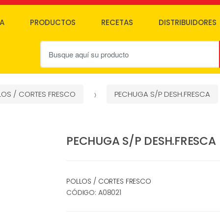
SA
PRODUCTOS
RECETAS
DISTRIBUIDORES
B
u
s
c
a
LOS / CORTES FRESCO
PECHUGA S/P DESH.FRESCA
r
p
o
PECHUGA S/P DESH.FRESCA
r
:
POLLOS / CORTES FRESCO
CÓDIGO:
A08021