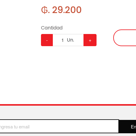
₲. 29.200
Cantidad
-
Un.
+
En