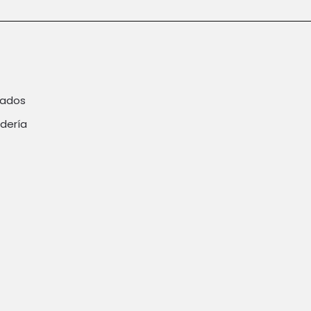
rados
dería