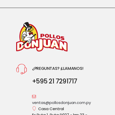
¿PREGUNTAS? ¡LLAMANOS!
+595 21 7291717
ventas@pollosdonjuan.com.py
Casa Central
Ex Ruta 1, Ruta D027 - km 23 -