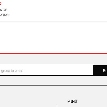
0
A DE
 CONG
+
En
MENÚ