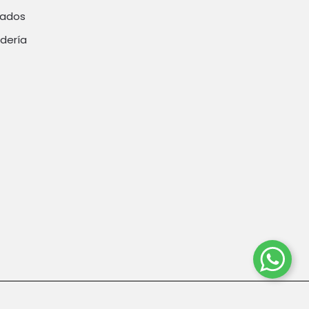
rados
dería