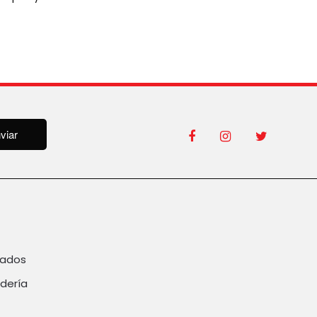
viar
rados
dería